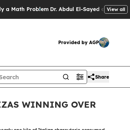
ath Problem
Dr. Abdul El-Sayed on Historic Michig
View all
Provided by AGP
Share
ZZAS WINNING OVER