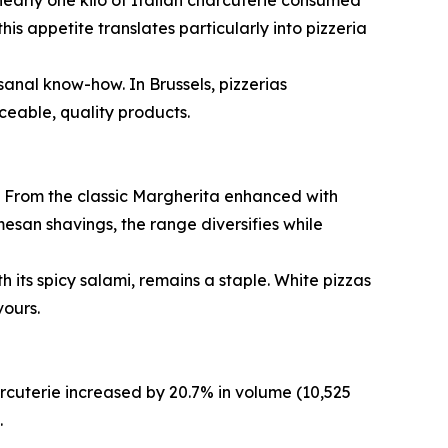
 nearly one kilo of Italian charcuterie consumed
is appetite translates particularly into pizzeria
sanal know-how. In Brussels, pizzerias
ceable, quality products.
. From the classic Margherita enhanced with
san shavings, the range diversifies while
 its spicy salami, remains a staple. White pizzas
ours.
harcuterie increased by 20.7% in volume (10,525
.