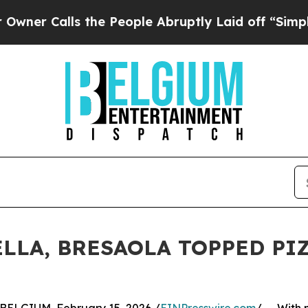
alls the People Abruptly Laid off “Simply a M
LLA, BRESAOLA TOPPED PI