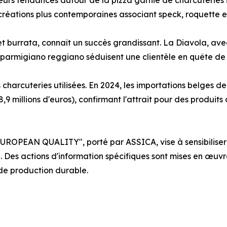
ieurs tendances autour de la pizza garnie de charcuteries i
créations plus contemporaines associant speck, roquette et
et burrata, connaît un succès grandissant. La Diavola, ave
t parmigiano reggiano séduisent une clientèle en quête de 
 charcuteries utilisées. En 2024, les importations belges d
,9 millions d'euros), confirmant l'attrait pour des produits
UROPEAN QUALITY", porté par ASSICA, vise à sensibiliser 
. Des actions d'information spécifiques sont mises en œuvre
s de production durable.