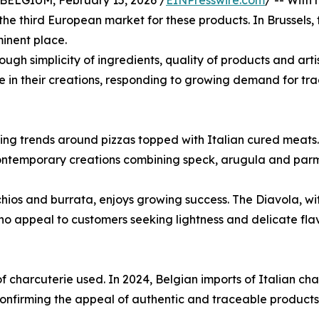
ELGIUM, February 15, 2026 /
EINPresswire.com
/ -- With
he third European market for these products. In Brussels, th
inent place.
ough simplicity of ingredients, quality of products and arti
ie in their creations, responding to growing demand for tra
ing trends around pizzas topped with Italian cured meats
ontemporary creations combining speck, arugula and parme
ios and burrata, enjoys growing success. The Diavola, with
 appeal to customers seeking lightness and delicate flav
 of charcuterie used. In 2024, Belgian imports of Italian c
 confirming the appeal of authentic and traceable products