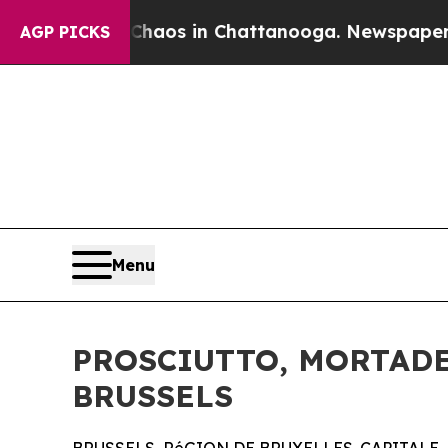
ollapse
Chaos in Chattanooga. Newspaper Owner C
AGP PICKS
Menu
PROSCIUTTO, MORTADE
BRUSSELS