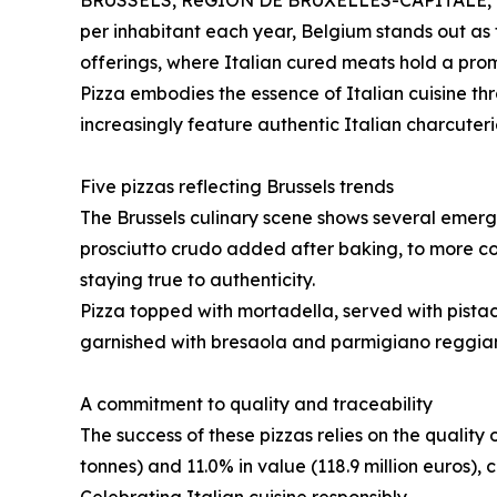
BRUSSELS, RéGION DE BRUXELLES-CAPITALE, B
per inhabitant each year, Belgium stands out as t
offerings, where Italian cured meats hold a prom
Pizza embodies the essence of Italian cuisine thr
increasingly feature authentic Italian charcuter
Five pizzas reflecting Brussels trends
The Brussels culinary scene shows several emerg
prosciutto crudo added after baking, to more c
staying true to authenticity.
Pizza topped with mortadella, served with pistach
garnished with bresaola and parmigiano reggiano
A commitment to quality and traceability
The success of these pizzas relies on the quality
tonnes) and 11.0% in value (118.9 million euros),